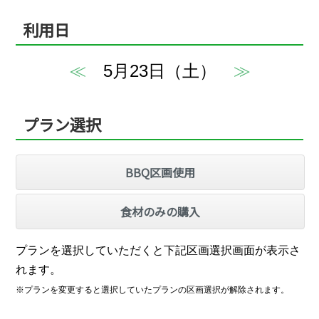
利用日
≪
5月23日（土）
≫
プラン選択
BBQ区画使用
食材のみの購入
プランを選択していただくと下記区画選択画面が表示さ
れます。
※プランを変更すると選択していたプランの区画選択が解除されます。