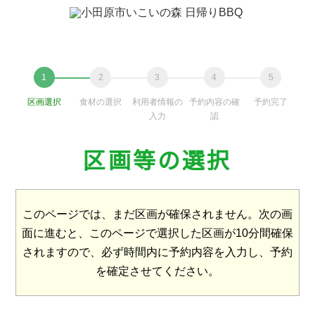
区画選択
食材の選択
利用者情報の
予約内容の確
予約完了
入力
認
区画等の選択
このページでは、まだ区画が確保されません。次の画
面に進むと、このページで選択した区画が10分間確保
されますので、必ず時間内に予約内容を入力し、予約
を確定させてください。