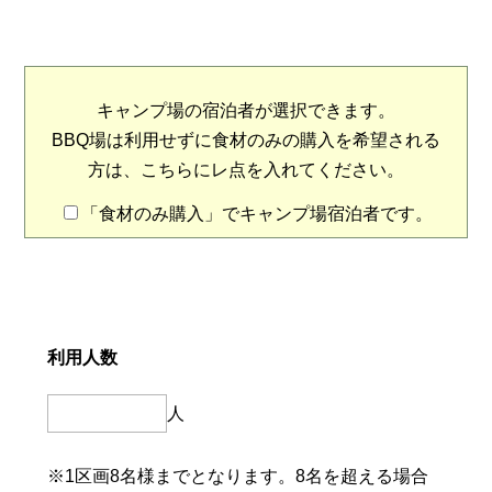
キャンプ場の宿泊者が選択できます。
BBQ場は利用せずに食材のみの購入を希望される
方は、こちらにレ点を入れてください。
「食材のみ購入」でキャンプ場宿泊者です。
利用人数
人
※1区画8名様までとなります。8名を超える場合