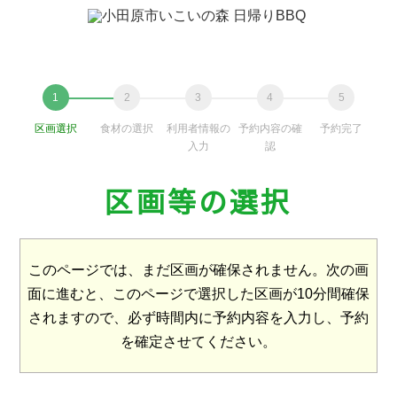
区画選択
食材の選択
利用者情報の
予約内容の確
予約完了
入力
認
区画等の選択
このページでは、まだ区画が確保されません。次の画
面に進むと、このページで選択した区画が10分間確保
されますので、必ず時間内に予約内容を入力し、予約
を確定させてください。