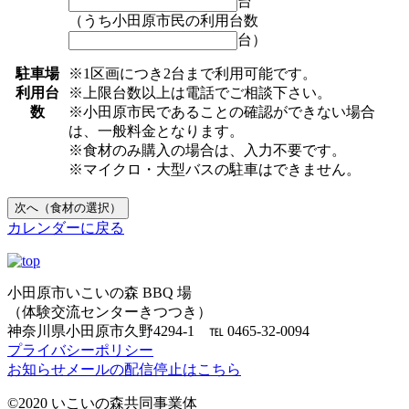
台
（うち小田原市民の利用台数
台）
駐車場
※1区画につき2台まで利用可能です。
利用台
※上限台数以上は電話でご相談下さい。
数
※小田原市民であることの確認ができない場合
は、一般料金となります。
※食材のみ購入の場合は、入力不要です。
※マイクロ・大型バスの駐車はできません。
カレンダーに戻る
小田原市いこいの森 BBQ 場
（体験交流センターきつつき）
神奈川県小田原市久野4294-1 ℡ 0465-32-0094
プライバシーポリシー
お知らせメールの配信停止はこちら
©2020 いこいの森共同事業体