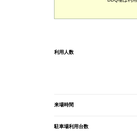
利用人数
来場時間
駐車場利用台数