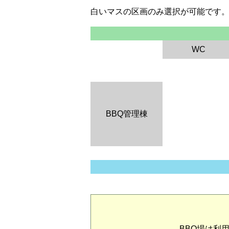
白いマスの区画のみ選択が可能です
WC
BBQ管理棟
BBQ場は利