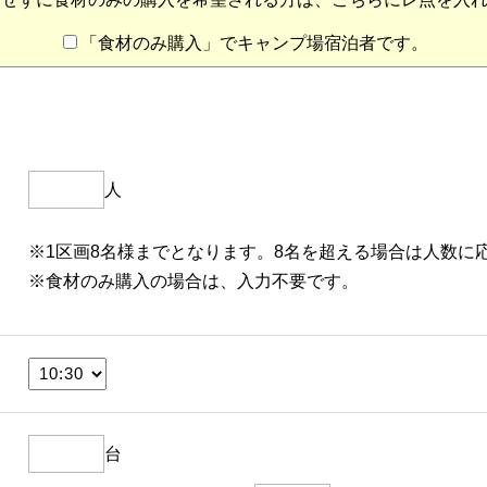
「食材のみ購入」でキャンプ場宿泊者です。
人
※1区画8名様までとなります。8名を超える場合は人数に
※食材のみ購入の場合は、入力不要です。
台