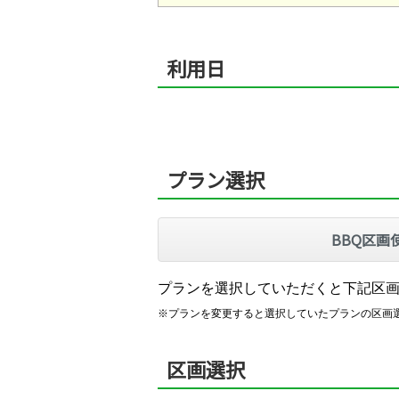
利用日
プラン選択
BBQ区画
プランを選択していただくと下記区
※プランを変更すると選択していたプランの区画
区画選択