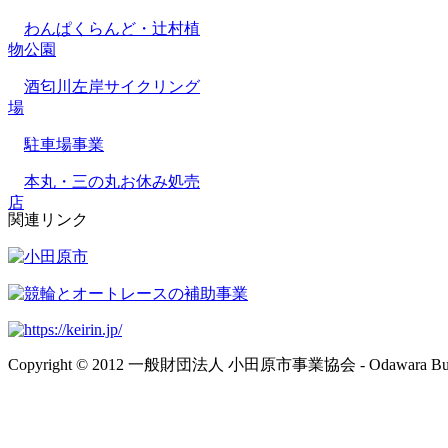
わんぱくらんど・辻村植
物公園
酒匂川左岸サイクリング
場
駐車場事業
本丸・三の丸お休み処売
店
関連リンク
Copyright © 2012 一般財団法人 小田原市事業協会 - Odawara Business As