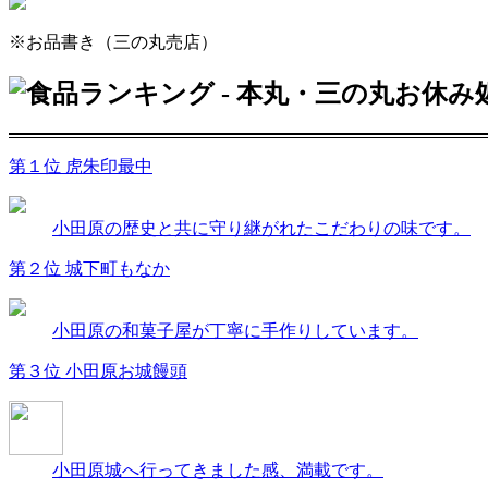
※お品書き（三の丸売店）
第１位
虎朱印最中
小田原の歴史と共に守り継がれたこだわりの味です。
第２位
城下町もなか
小田原の和菓子屋が丁寧に手作りしています。
第３位
小田原お城饅頭
小田原城へ行ってきました感、満載です。