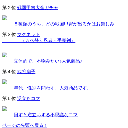
第２位
戦国甲冑大全ガチャ
８種類のうち、どの戦国甲冑が出るかはお楽しみ
第３位
マグネット
（カベ登り忍者・手裏剣）
立体的で、本物みたい♪人気商品♪
第４位
武将扇子
年代、性別を問わず、人気商品です。
第５位
逆立ちコマ
回すと逆立ちする不思議なコマ
ページの先頭へ戻る ↑