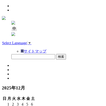
Select Language
▼
サイトマップ
2025年12月
日
月
火
水
木
金
土
1
2
3
4
5
6