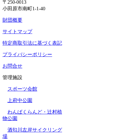
〒250-0013
小田原市南町1-1-40
財団概要
サイトマップ
特定商取引法に基づく表記
プライバシーポリシー
お問合せ
管理施設
スポーツ会館
上府中公園
わんぱくらんど・辻村植
物公園
酒匂川左岸サイクリング
場