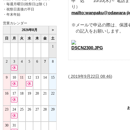
申 込 10/10(木)～ 電
・毎週月曜日(祝祭日は除く)
り）
・祝祭日直後の平日
mailto:wanpaku@odawara-jig
・年末年始
営業カレンダー
※メールで申込の際は、保護者
の記入をお願いします。
(
2019年9月22日 08:46
)