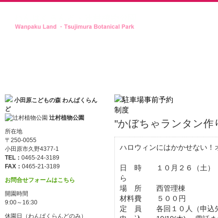
小田原こどもの森 わんぱくらん
ど
辻村植物公園
"かぼちゃランタン作
所在地
〒250-0055
ハロウィンにはかかせない！オ
小田原市久野4377-1
TEL：
0465-24-3189
FAX：
0465-21-3189
日 時 １０月２６（土）
お問合せフォームはこちら
場 所 西管理棟
開園時間
材料費 ５００円
9:00～16:30
定 員 各回１０人（申込
休園日（わんぱくらんどのみ）