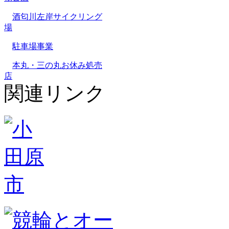
酒匂川左岸サイクリング
場
駐車場事業
本丸・三の丸お休み処売
店
関連リンク