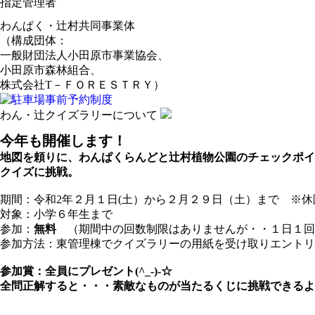
指定管理者
わんぱく・辻村共同事業体
（構成団体：
一般財団法人小田原市事業協会、
小田原市森林組合、
株式会社T－ＦＯＲＥＳＴＲＹ）
わん・辻クイズラリーについて
今年も開催します！
地図を頼りに、わんぱくらんどと辻村植物公園のチェックポイ
クイズに挑戦。
期間：令和2年２月１日(土）から２月２９日（土）まで ※休
対象：小学６年生まで
参加：
無料
（期間中の回数制限はありませんが・・１日１回
参加方法：東管理棟でクイズラリーの用紙を受け取りエントリ
参加賞：全員にプレゼント(^_-)-☆
全問正解すると・・・素敵なものが当たるくじに挑戦できるよ