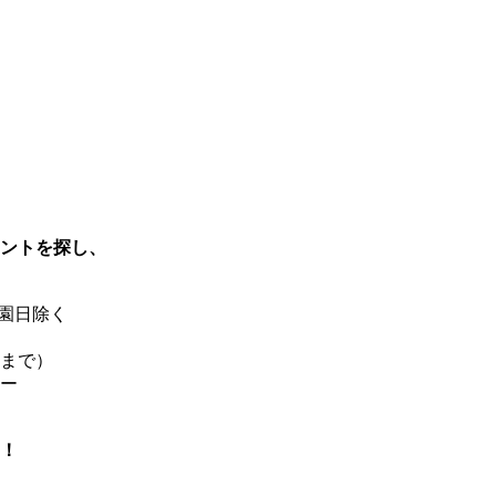
ントを探し、
園日除く
まで）
ー
！