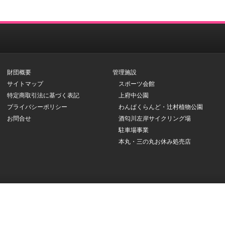
財団概要
管理施設
サイトマップ
スポーツ会館
特定商取引法に基づく表記
上府中公園
プライバシーポリシー
わんぱくらんど・辻村植物公園
お問合せ
酒匂川左岸サイクリング場
駐車場事業
本丸・三の丸お休み処売店