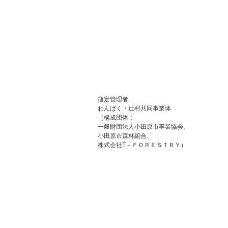
指定管理者
わんぱく・辻村共同事業体
（構成団体：
一般財団法人小田原市事業協会、
小田原市森林組合、
株式会社T－ＦＯＲＥＳＴＲＹ）