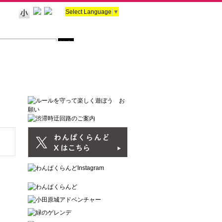
Select Language
▼
マップ