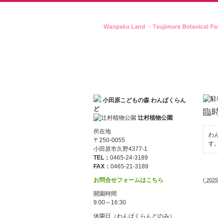
小田原こどもの森 わんぱくらん
ど
臨
辻村植物公園
所在地
わ
〒250-0055
す
小田原市久野4377-1
TEL：
0465-24-3189
FAX：
0465-21-3189
お問合せフォームはこちら
(
2025
開園時間
9:00～16:30
休園日（わんぱくらんどのみ）