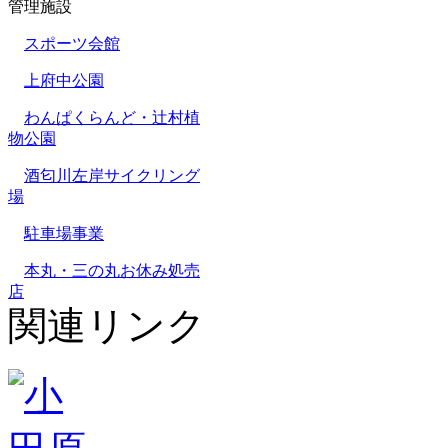
管理施設
スポーツ会館
上府中公園
わんぱくらんど・辻村植
物公園
酒匂川左岸サイクリング
場
駐車場事業
本丸・三の丸お休み処売
店
関連リンク